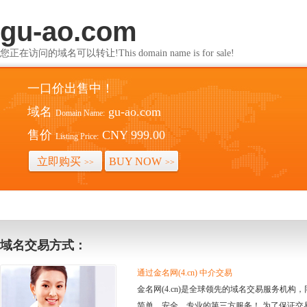
gu-ao.com
您正在访问的域名可以转让!This domain name is for sale!
一口价出售中！
域名
gu-ao.com
Domain Name:
售价
CNY 999.00
Listing Price:
立即购买
BUY NOW
>>
>>
域名交易方式：
通过金名网(4.cn) 中介交易
金名网(4.cn)是全球领先的域名交易服务机
简单、安全、专业的第三方服务！ 为了保证交