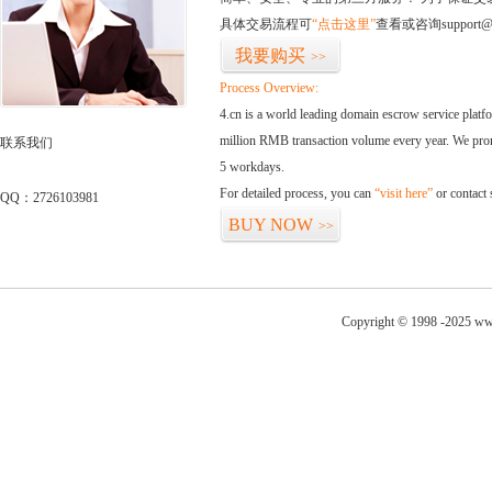
具体交易流程可
“点击这里”
查看或咨询support@
我要购买
>>
Process Overview:
4.cn is a world leading domain escrow service plat
million RMB transaction volume every year. We promi
联系我们
5 workdays.
For detailed process, you can
“visit here”
or contact
QQ：2726103981
BUY NOW
>>
Copyright © 1998 -2025 ww